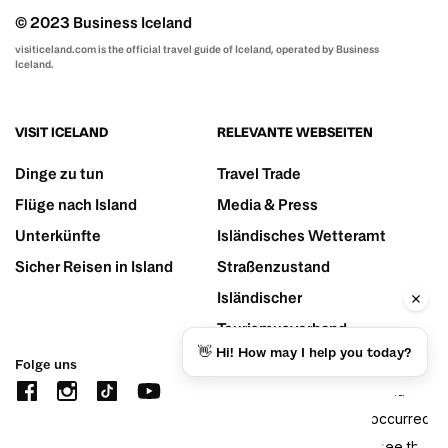
© 2023 Business Iceland
visiticeland.com is the official travel guide of Iceland, operated by Business
Iceland.
VISIT ICELAND
RELEVANTE WEBSEITEN
Dinge zu tun
Travel Trade
Flüge nach Island
Media & Press
Unterkünfte
Isländisches Wetteramt
Sicher Reisen in Island
Straßenzustand
Isländischer
Tourismusverband
👋 Hi! How may I help you today?
Folge uns