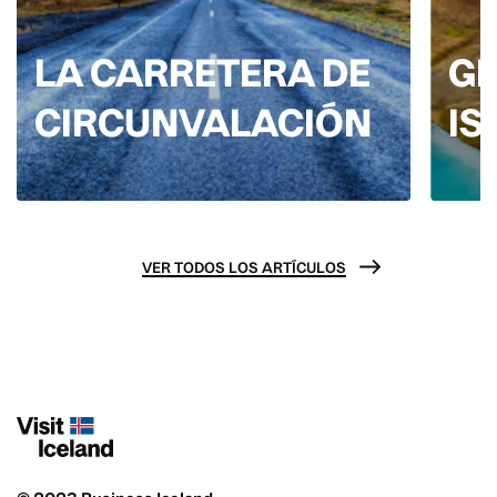
LA CARRETERA DE
GE
CIRCUNVALACIÓN
IS
VER TODOS LOS ARTÍCULOS