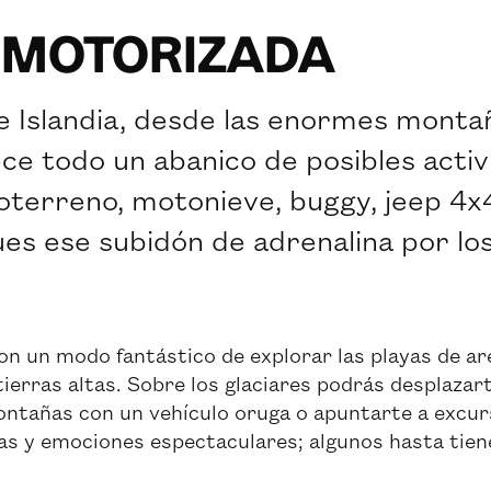
 MOTORIZADA
e Islandia, desde las enormes montañ
rece todo un abanico de posibles acti
doterreno, motonieve, buggy, jeep 4x
ues ese subidón de adrenalina por l
n un modo fantástico de explorar las playas de are
tierras altas. Sobre los glaciares podrás desplazart
ontañas con un vehículo oruga o apuntarte a excur
tas y emociones espectaculares; algunos hasta tiene