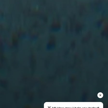
👋 Hi! How may I help you today?